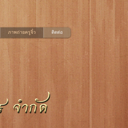
ภาพถ่ายครูจิ๋ว
ติดต่อ