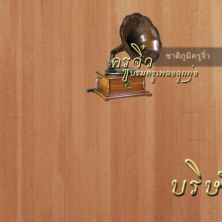
ชาติภูมิครูจิ๋ว