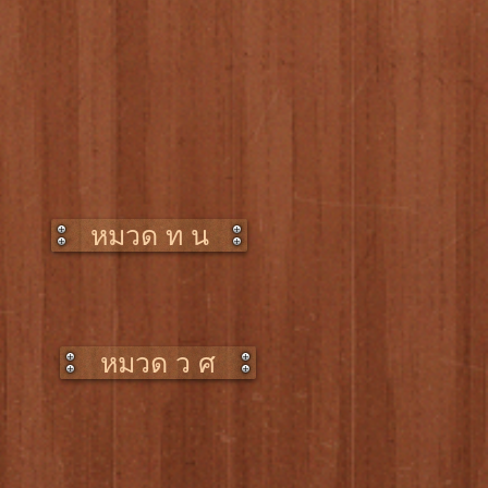
หมวด ท น
หมวด ว ศ